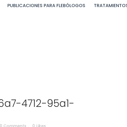
PUBLICACIONES PARA FLEBÓLOGOS
TRATAMIENTOS
-f6a7-4712-95a1-9a2
6a7-4712-95a1-
0 Comments
0
Likes