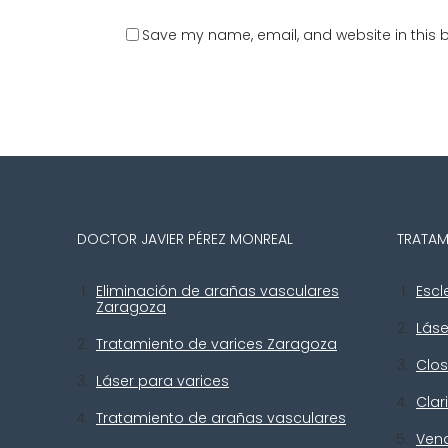
Save my name, email, and website in this b
DOCTOR JAVIER PÉREZ MONREAL
TRATAM
Eliminación de arañas vasculares
Escl
Zaragoza
Lás
Tratamiento de varices Zaragoza
Clos
Láser para varices
Clar
Tratamiento de arañas vasculares
Ven