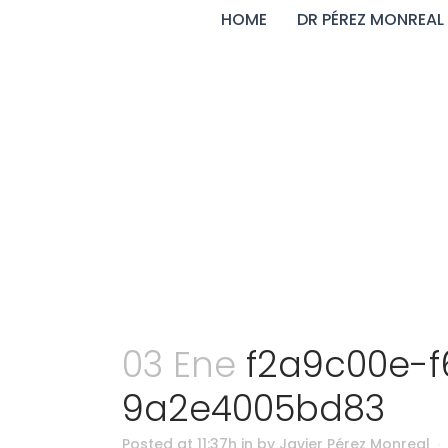
HOME
DR PÉREZ MONREAL
f2a9c00e
03 Ene
f2a9c00e-f
9a2e4005bd83
Posted at 11:37h
in
by
Javier Pérez Monreal