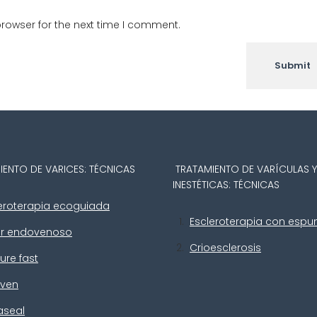
rowser for the next time I comment.
IENTO DE VARICES: TÉCNICAS
TRATAMIENTO DE VARÍCULAS 
INESTÉTICAS: TÉCNICAS
eroterapia ecoguiada
Escleroterapia con esp
er endovenoso
Crioesclerosis
ure fast
iven
aseal