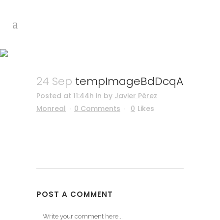
tempImageBdDcqA
24 Sep
tempImageBdDcqA
Posted at 11:44h
in
by
Javier Pérez
Monreal
0 Comments
0
Likes
POST A COMMENT