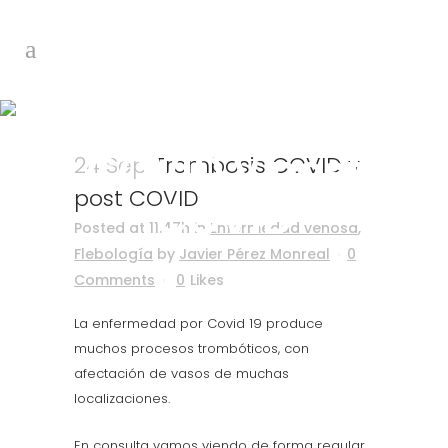
Trombosis
COVID y post
24 Sep
Trombosis COVID y
post COVID
COVID
Posted at 11:47h
in
Enfermedad venosa
,
Flebología
by
Javier Pérez Monreal
0
Comments
0
Likes
La enfermedad por Covid 19 produce
muchos procesos trombóticos, con
afectación de vasos de muchas
localizaciones.
En consulta vamos viendo de forma regular ,