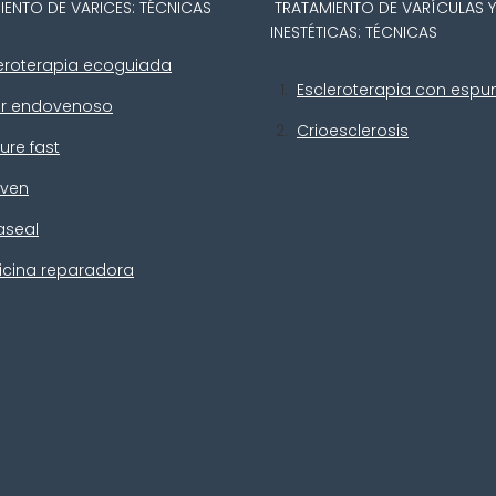
IENTO DE VARICES: TÉCNICAS
TRATAMIENTO DE VARÍCULAS 
INESTÉTICAS: TÉCNICAS
eroterapia ecoguiada
Escleroterapia con esp
er endovenoso
Crioesclerosis
ure fast
iven
aseal
icina reparadora