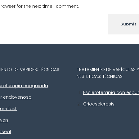
rowser for the next time I comment.
IENTO DE VARICES: TÉCNICAS
TRATAMIENTO DE VARÍCULAS 
INESTÉTICAS: TÉCNICAS
eroterapia ecoguiada
Escleroterapia con esp
er endovenoso
Crioesclerosis
ure fast
iven
aseal