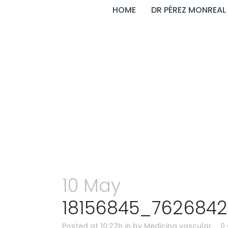
HOME
DR PÉREZ MONREAL
18156845_7626
10 May
18156845_762684
Posted at 10:22h
in
by
Medicina vascular
0