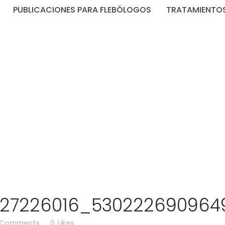
PUBLICACIONES PARA FLEBÓLOGOS
TRATAMIENTOS
84227226016_5302226
227226016_530222690964
 Comments
0
Likes