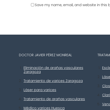
Save my name, email, and website in this b
DOCTOR JAVIER PÉREZ MONREAL
TRATAM
Eliminación de arañas vasculares
Escl
Zaragoza
Lás
Tratamiento de varices Zaragoza
Clos
Láser para varices
Clar
Tratamiento de arañas vasculares
Ven
Médico varices Huesca