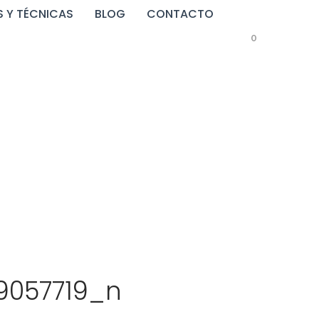
 Y TÉCNICAS
BLOG
CONTACTO
0
909649057719_n
9057719_n