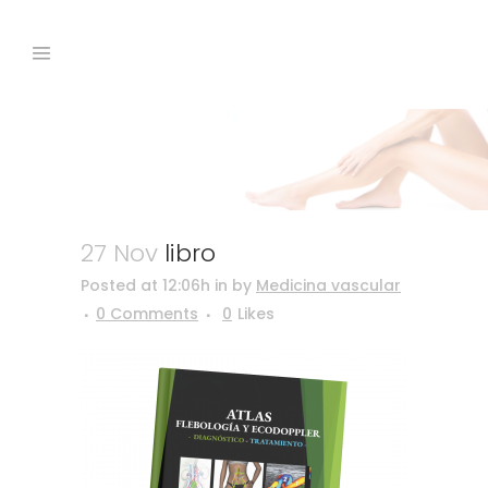
libro
27 Nov
libro
Posted at 12:06h
in
by
Medicina vascular
0 Comments
0
Likes