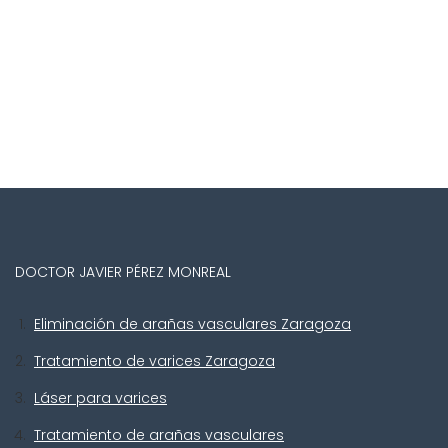
Máster de
Flebología y
Linfología de la
Universidad de
Alcalá
DOCTOR JAVIER PÉREZ MONREAL
Eliminación de arañas vasculares Zaragoza
Tratamiento de varices Zaragoza
Láser para varices
Tratamiento de arañas vasculares